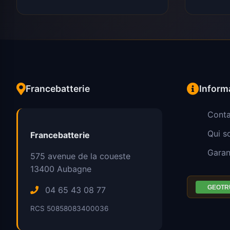
Francebatterie
Inform
Conta
Qui 
Francebatterie
Garan
575 avenue de la coueste
13400
Aubagne
04 65 43 08 77
RCS 50858083400036