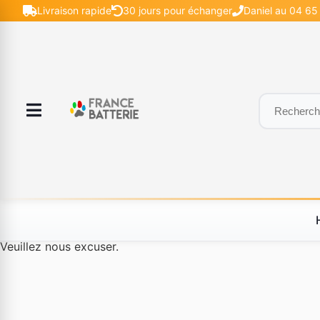
Livraison rapide
30 jours pour échanger
Daniel au 04 65 
Le produit #BLD--12232 n'est plus disponible à la vente.
Veuillez nous excuser.