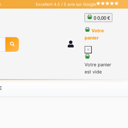
é
Excellent 4.5 / 5 avis sur Google
0
0,00 €
Votre
panier
×
Votre panier
est vide
E