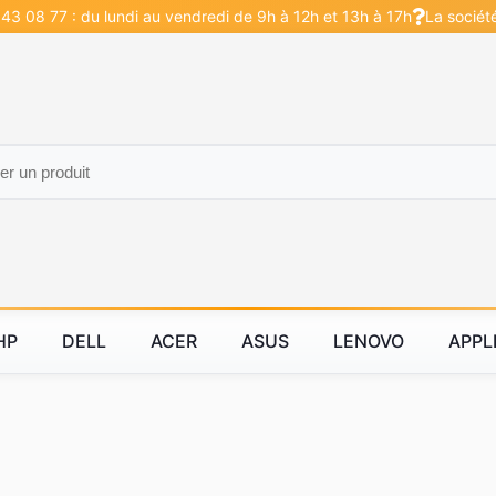
43 08 77 : du lundi au vendredi de 9h à 12h et 13h à 17h
La sociét
HP
DELL
ACER
ASUS
LENOVO
APPL