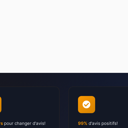
rs
pour changer d'avis!
99%
d'avis positifs!