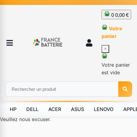
0
0,00 €
Votre
panier
×
Votre panier
est vide
HP
DELL
ACER
ASUS
LENOVO
APPL
Le produit #BLD--12232 n'est plus disponible à la vente.
Veuillez nous excuser.