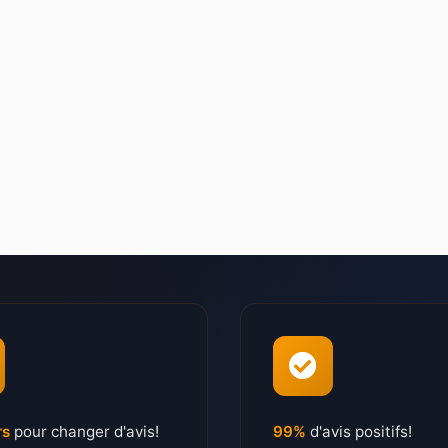
rs
pour changer d'avis!
99%
d'avis positifs!