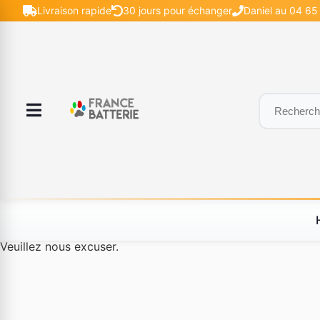
Livraison rapide
30 jours pour échanger
Daniel au 04 65 
Le produit #BLD--12232 n'est plus disponible à la vente.
Veuillez nous excuser.