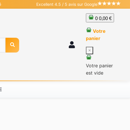
é
Excellent 4.5 / 5 avis sur Google
0
0,00 €
Votre
panier
×
Votre panier
est vide
E