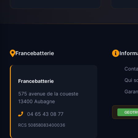
Francebatterie
Inform
Conta
Qui 
Francebatterie
Garan
575 avenue de la coueste
13400
Aubagne
04 65 43 08 77
RCS 50858083400036