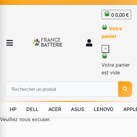
0
0,00 €
Votre
panier
×
Votre panier
est vide
HP
DELL
ACER
ASUS
LENOVO
APPL
Le produit #BLD--12232 n'est plus disponible à la vente.
Veuillez nous excuser.