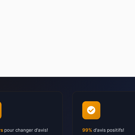
rs
pour changer d'avis!
99%
d'avis positifs!