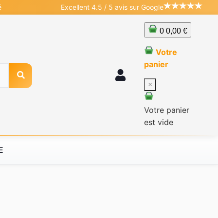
é
Excellent 4.5 / 5 avis sur Google
0
0,00 €
Votre
panier
×
Votre panier
est vide
E