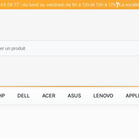
43 08 77 : du lundi au vendredi de 9h à 12h et 13h à 17h
La sociét
HP
DELL
ACER
ASUS
LENOVO
APPL