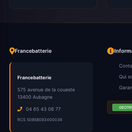
Francebatterie
Inform
Conta
Qui 
Francebatterie
Garan
575 avenue de la coueste
13400
Aubagne
04 65 43 08 77
RCS 50858083400036