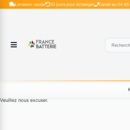
Livraison rapide
30 jours pour échanger
Daniel au 04 65 
Le produit #BLD--12232 n'est plus disponible à la vente.
Veuillez nous excuser.