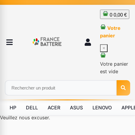
0
0,00 €
Votre
panier
×
Votre panier
est vide
HP
DELL
ACER
ASUS
LENOVO
APPL
Le produit #BLD--12232 n'est plus disponible à la vente.
Veuillez nous excuser.