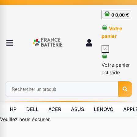
0
0,00 €
Votre
panier
×
Votre panier
est vide
HP
DELL
ACER
ASUS
LENOVO
APPL
Le produit #BLD--12232 n'est plus disponible à la vente.
Veuillez nous excuser.