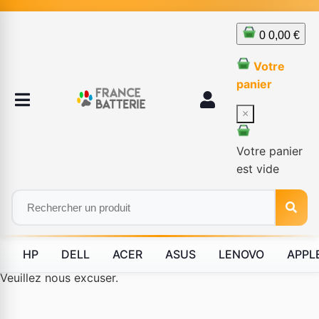
0
0,00 €
Votre
panier
×
Votre panier
est vide
HP
DELL
ACER
ASUS
LENOVO
APPL
Le produit #BLD--12232 n'est plus disponible à la vente.
Veuillez nous excuser.