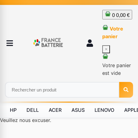
0
0,00 €
Votre
panier
×
Votre panier
est vide
HP
DELL
ACER
ASUS
LENOVO
APPL
Le produit #BLD--12232 n'est plus disponible à la vente.
Veuillez nous excuser.