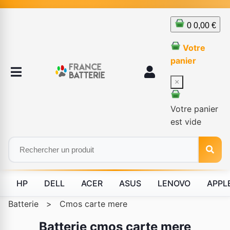
0
0,00 €
Votre
panier
×
Votre panier
est vide
HP
DELL
ACER
ASUS
LENOVO
APPL
Batterie
>
Cmos carte mere
Batterie cmos carte mere