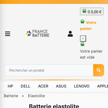
0
0,00 €
Votre
panier
×
Votre panier
est vide
HP
DELL
ACER
ASUS
LENOVO
APPL
Batterie
>
Elastolite
Batterie elastolite