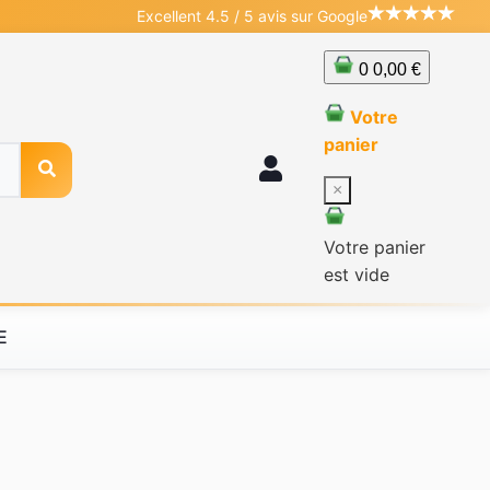
Excellent 4.5 / 5 avis sur Google
0
0,00 €
Votre
panier
×
Votre panier
est vide
E