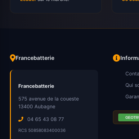
Francebatterie
Inform
Conta
Qui 
Francebatterie
Garan
575 avenue de la coueste
13400
Aubagne
04 65 43 08 77
RCS 50858083400036