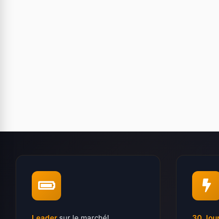
Leader
sur le marché!
30 Jou