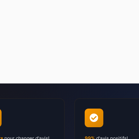
rs
pour changer d'avis!
99%
d'avis positifs!