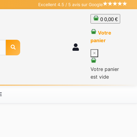
Excellent 4.5 / 5 avis sur Google
0
0,00 €
Votre
panier
×
Votre panier
est vide
E