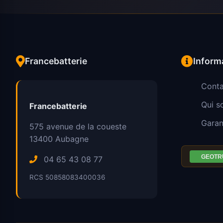
Francebatterie
Inform
Conta
Qui 
Francebatterie
Garan
575 avenue de la coueste
13400
Aubagne
04 65 43 08 77
RCS 50858083400036