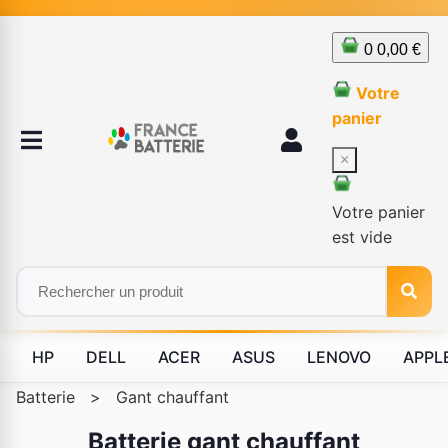
0
0,00 €
Votre
panier
×
Votre panier
est vide
HP
DELL
ACER
ASUS
LENOVO
APPL
Batterie
>
Gant chauffant
Batterie gant chauffant