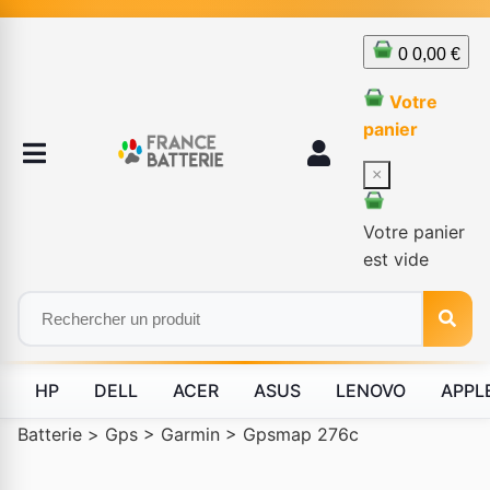
0
0,00 €
Votre
panier
×
Votre panier
est vide
HP
DELL
ACER
ASUS
LENOVO
APPL
Batterie
>
Gps
>
Garmin
>
Gpsmap 276c