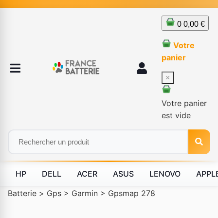
0
0,00 €
Votre
panier
×
Votre panier
est vide
HP
DELL
ACER
ASUS
LENOVO
APPL
Batterie
>
Gps
>
Garmin
>
Gpsmap 278