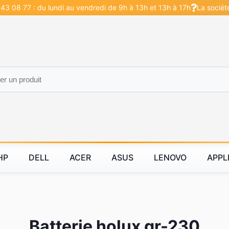
43 08 77 : du lundi au vendredi de 9h à 13h et 13h à 17h
La sociét
HP
DELL
ACER
ASUS
LENOVO
APPL
Batterie holux gr-230