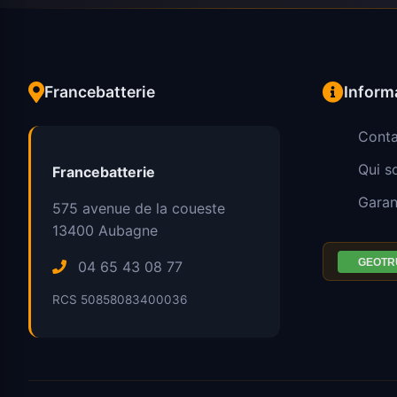
Francebatterie
Inform
Conta
Qui 
Francebatterie
Garan
575 avenue de la coueste
13400
Aubagne
04 65 43 08 77
RCS 50858083400036