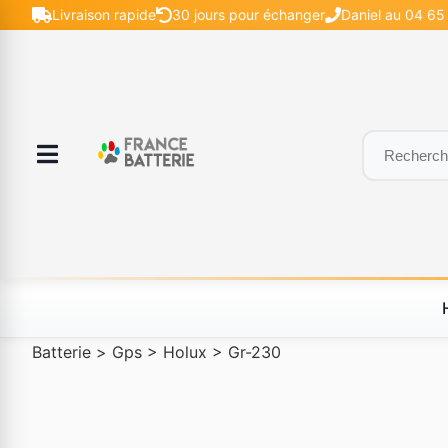
Livraison rapide
30 jours pour échanger
Daniel au 04 65 
Batterie
>
Gps
>
Holux
>
Gr-230