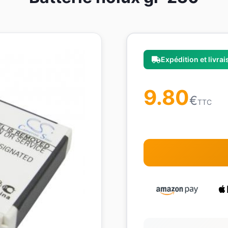
Expédition et livra
9.80
€
TTC