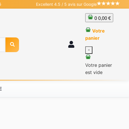
é
Excellent 4.5 / 5 avis sur Google
0
0,00 €
Votre
panier
×
Votre panier
est vide
E