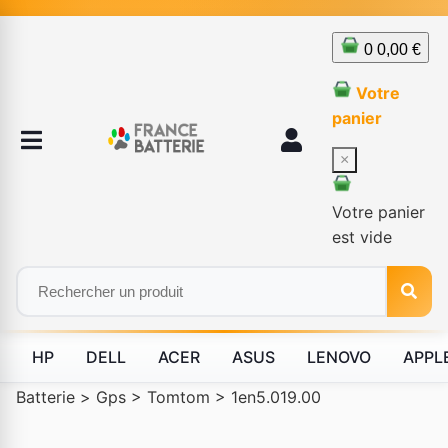
0
0,00 €
Votre
panier
×
Votre panier
est vide
HP
DELL
ACER
ASUS
LENOVO
APPL
Batterie
>
Gps
>
Tomtom
>
1en5.019.00