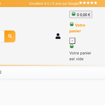
é
Excellent 4.5 / 5 avis sur Google
0
0,00 €
Votre
panier
×
Votre panier
est vide
E