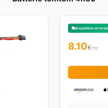
Expédition et livra
8.10
€
TTC