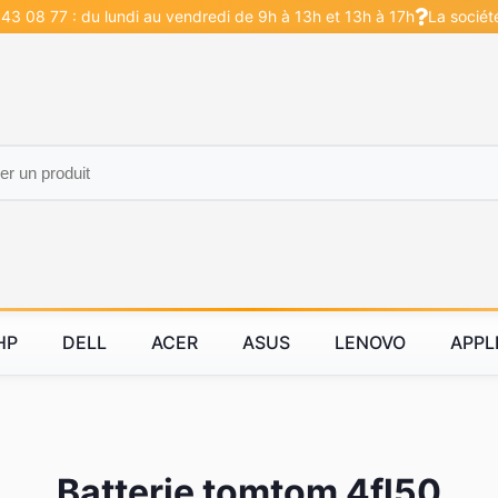
43 08 77 : du lundi au vendredi de 9h à 13h et 13h à 17h
La sociét
HP
DELL
ACER
ASUS
LENOVO
APPL
Batterie tomtom 4fl50