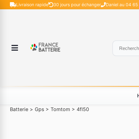
Livraison rapide
30 jours pour échanger
Daniel au 04 65 
Batterie
>
Gps
>
Tomtom
>
4fl50