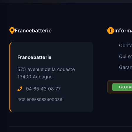
Francebatterie
Inform
Conta
Qui 
Francebatterie
Garan
575 avenue de la coueste
13400
Aubagne
04 65 43 08 77
RCS 50858083400036