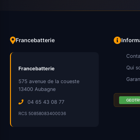
Francebatterie
Inform
Conta
Qui 
Francebatterie
Garan
575 avenue de la coueste
13400
Aubagne
04 65 43 08 77
RCS 50858083400036