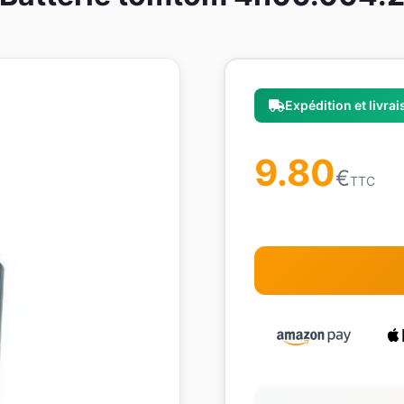
Expédition et livra
9.80
€
TTC