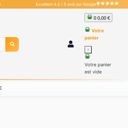
é
Excellent 4.5 / 5 avis sur Google
0
0,00 €
Votre
panier
×
Votre panier
est vide
E
2