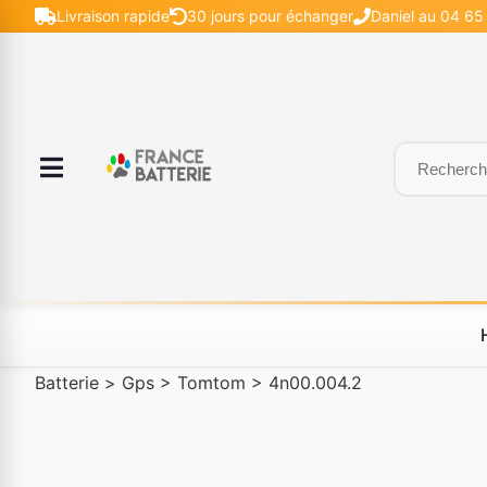
Livraison rapide
30 jours pour échanger
Daniel au 04 65 
Batterie
>
Gps
>
Tomtom
>
4n00.004.2