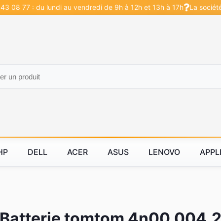
43 08 77 : du lundi au vendredi de 9h à 12h et 13h à 17h
La sociét
HP
DELL
ACER
ASUS
LENOVO
APPL
Batterie tomtom 4n00.004.