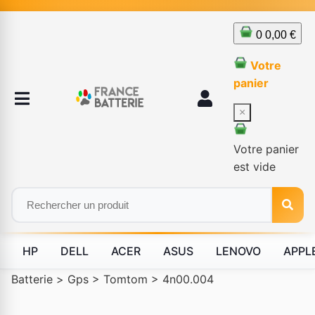
0
0,00 €
Votre
panier
×
Votre panier
est vide
HP
DELL
ACER
ASUS
LENOVO
APPL
Batterie
>
Gps
>
Tomtom
>
4n00.004