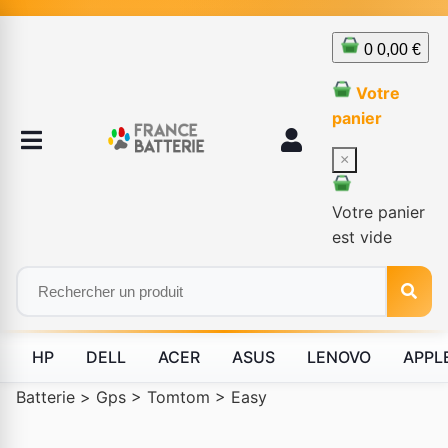
0
0,00 €
Votre
panier
×
Votre panier
est vide
HP
DELL
ACER
ASUS
LENOVO
APPL
Batterie
>
Gps
>
Tomtom
>
Easy