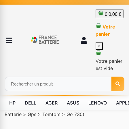
0
0,00 €
Votre
panier
×
Votre panier
est vide
HP
DELL
ACER
ASUS
LENOVO
APPL
Batterie
>
Gps
>
Tomtom
>
Go 730t