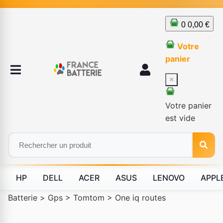
0
0,00 €
Votre
panier
×
Votre panier
est vide
HP
DELL
ACER
ASUS
LENOVO
APPL
Batterie
>
Gps
>
Tomtom
>
One iq routes