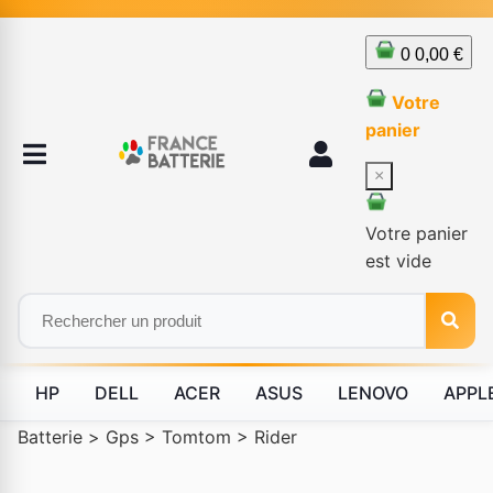
0
0,00 €
Votre
panier
×
Votre panier
est vide
HP
DELL
ACER
ASUS
LENOVO
APPL
Batterie
>
Gps
>
Tomtom
>
Rider