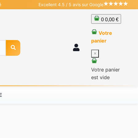
é
Excellent 4.5 / 5 avis sur Google
0
0,00 €
Votre
panier
×
Votre panier
est vide
E