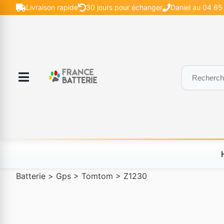
Livraison rapide
30 jours pour échanger
Daniel au 04 65 
Batterie
>
Gps
>
Tomtom
>
Z1230