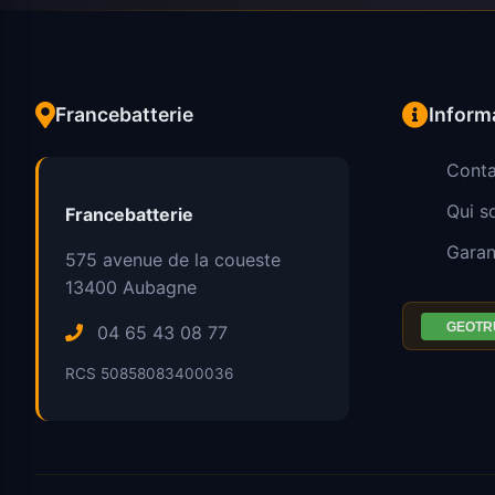
Francebatterie
Inform
Conta
Qui 
Francebatterie
Garan
575 avenue de la coueste
13400
Aubagne
04 65 43 08 77
RCS 50858083400036