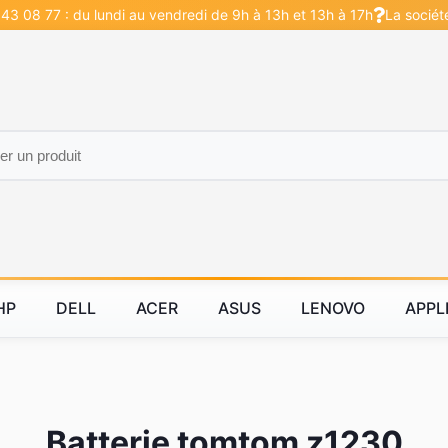
43 08 77 : du lundi au vendredi de 9h à 13h et 13h à 17h
La sociét
HP
DELL
ACER
ASUS
LENOVO
APPL
Batterie tomtom z1230