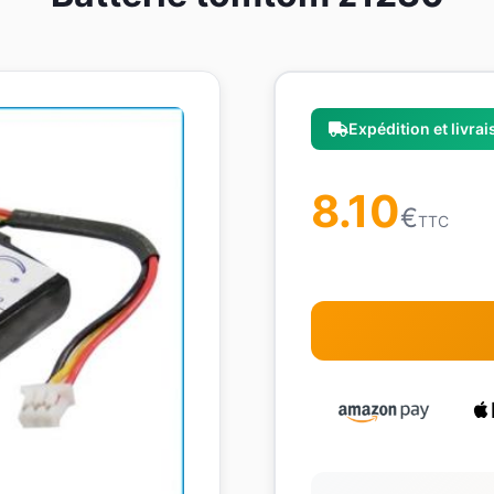
Expédition et livra
8.10
€
TTC