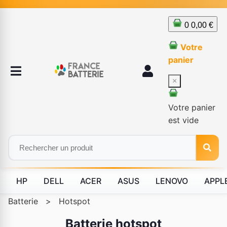
0
0,00 €
Votre
panier
×
Votre panier
est vide
HP
DELL
ACER
ASUS
LENOVO
APPL
Batterie
>
Hotspot
Batterie hotspot