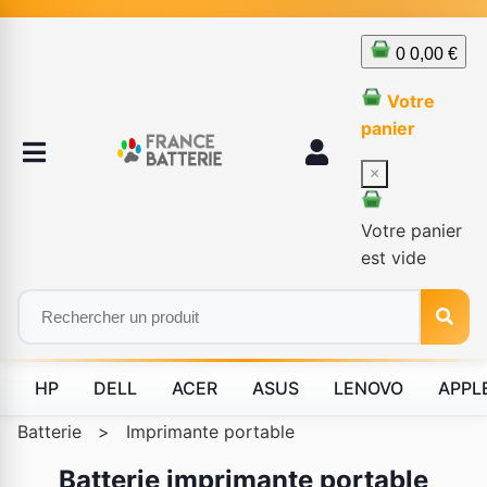
0
0,00 €
Votre
panier
×
Votre panier
est vide
HP
DELL
ACER
ASUS
LENOVO
APPL
Batterie
>
Imprimante portable
Batterie imprimante portable