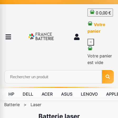
0
0,00 €
Votre
panier
×
Votre panier
est vide
HP
DELL
ACER
ASUS
LENOVO
APPL
Batterie
>
Laser
Batterie laser