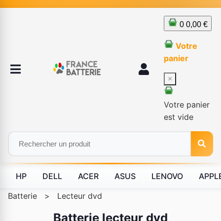
0
0,00 €
Votre
panier
×
Votre panier
est vide
HP
DELL
ACER
ASUS
LENOVO
APPL
Batterie
>
Lecteur dvd
Batterie lecteur dvd