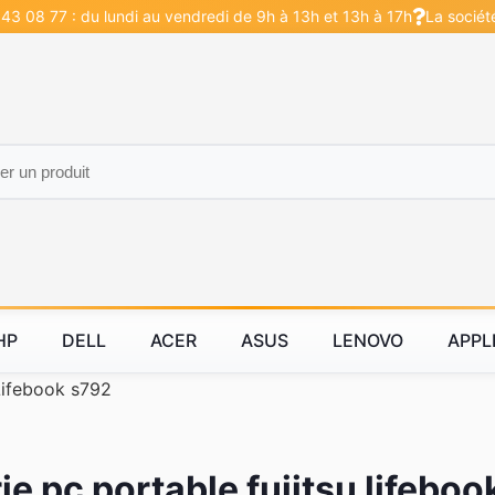
43 08 77 : du lundi au vendredi de 9h à 13h et 13h à 17h
La sociét
HP
DELL
ACER
ASUS
LENOVO
APPL
Lifebook s792
ie pc portable fujitsu lifebo