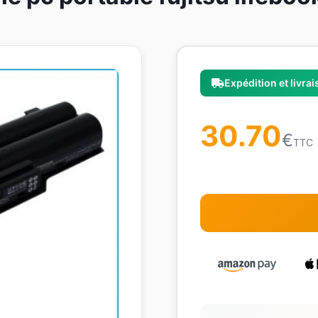
Expédition et livra
30.70
€
TTC