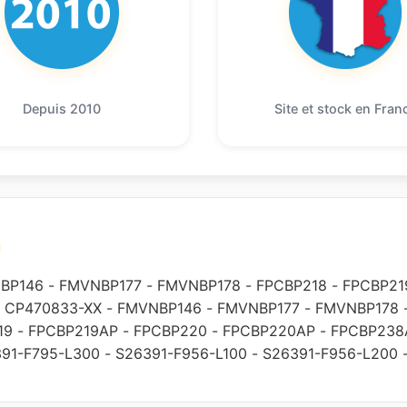
Depuis 2010
Site et stock en Fran
u
BP146
-
FMVNBP177
-
FMVNBP178
-
FPCBP218
-
FPCBP21
-
CP470833-XX
-
FMVNBP146
-
FMVNBP177
-
FMVNBP178
19
-
FPCBP219AP
-
FPCBP220
-
FPCBP220AP
-
FPCBP238
91-F795-L300
-
S26391-F956-L100
-
S26391-F956-L200