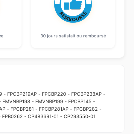
ce
30 jours satisfait ou remboursé
9
-
FPCBP219AP
-
FPCBP220
-
FPCBP238AP
-
-
FMVNBP198
-
FMVNBP199
-
FPCBP145
-
AP
-
FPCBP281
-
FPCBP281AP
-
FPCBP282
-
-
FPB0262
-
CP483691-01
-
CP293550-01