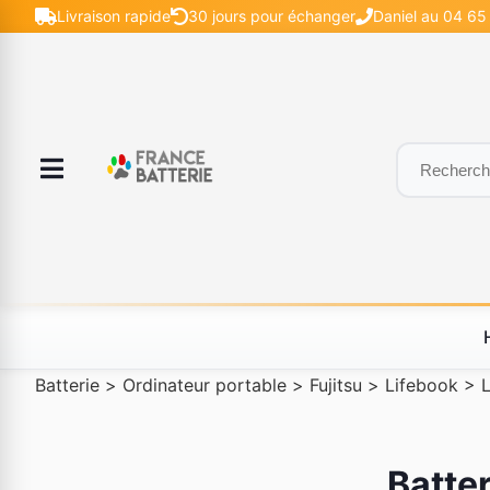
Livraison rapide
30 jours pour échanger
Daniel au 04 65 
Batterie
>
Ordinateur portable
>
Fujitsu
>
Lifebook
>
Batter