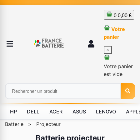
0
0,00 €
Votre
panier
×
Votre panier
est vide
HP
DELL
ACER
ASUS
LENOVO
APPL
Batterie
>
Projecteur
Batterie projecteur