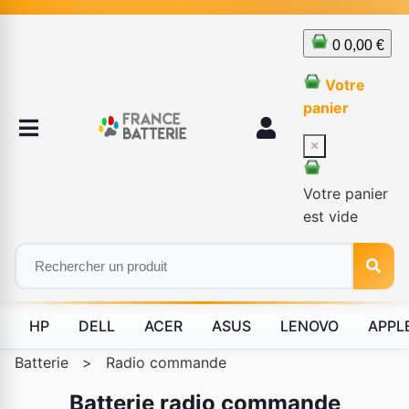
0
0,00 €
Votre
panier
×
Votre panier
est vide
HP
DELL
ACER
ASUS
LENOVO
APPL
Batterie
>
Radio commande
Batterie radio commande