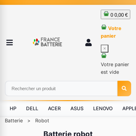
0
0,00 €
Votre
panier
×
Votre panier
est vide
HP
DELL
ACER
ASUS
LENOVO
APPL
Batterie
>
Robot
Batterie robot