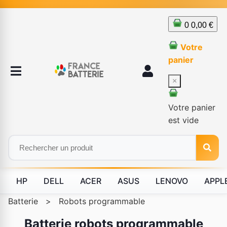
0
0,00 €
Votre
panier
×
Votre panier
est vide
HP
DELL
ACER
ASUS
LENOVO
APPL
Batterie
>
Robots programmable
Batterie robots programmable