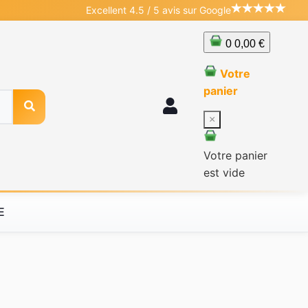
Excellent 4.5 / 5 avis sur Google
0
0,00 €
Votre
panier
×
Votre panier
est vide
E