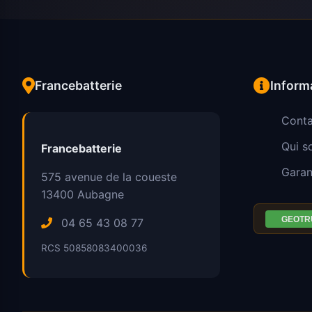
Francebatterie
Inform
Conta
Qui 
Francebatterie
Garan
575 avenue de la coueste
13400
Aubagne
04 65 43 08 77
RCS 50858083400036