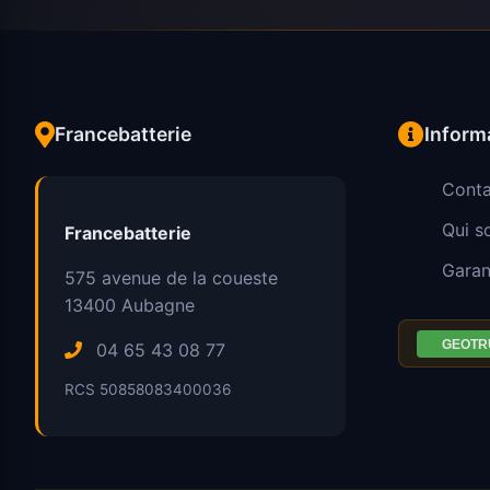
Francebatterie
Inform
Conta
Qui 
Francebatterie
Garan
575 avenue de la coueste
13400
Aubagne
04 65 43 08 77
RCS 50858083400036