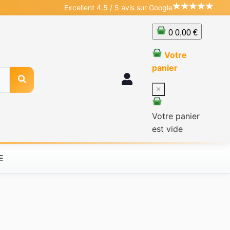
Excellent 4.5 / 5 avis sur Google
0
0,00 €
Votre
panier
×
Votre panier
est vide
E