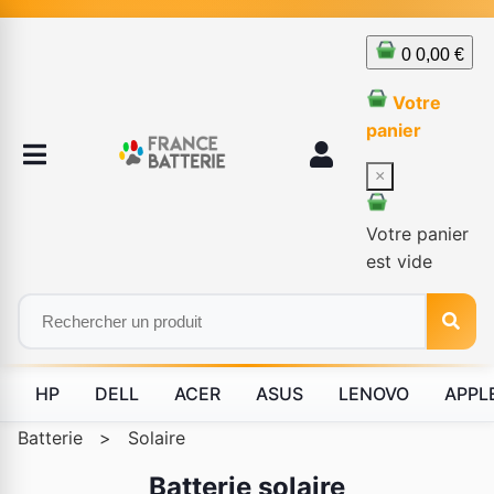
0
0,00 €
Votre
panier
×
Votre panier
est vide
HP
DELL
ACER
ASUS
LENOVO
APPL
Batterie
>
Solaire
Batterie solaire