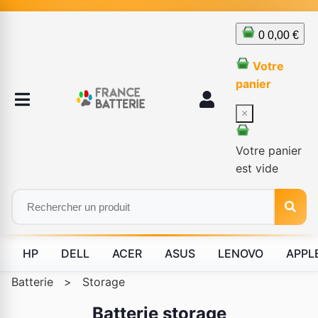
0
0,00 €
Votre
panier
×
Votre panier
est vide
HP
DELL
ACER
ASUS
LENOVO
APPL
Batterie
>
Storage
Batterie storage