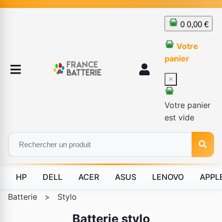
0
0,00 €
Votre
panier
×
Votre panier
est vide
HP
DELL
ACER
ASUS
LENOVO
APPL
Batterie
>
Stylo
Batterie stylo