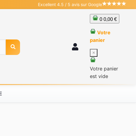
Excellent 4.5 / 5 avis sur Google
0
0,00 €
Votre
panier
×
Votre panier
est vide
E