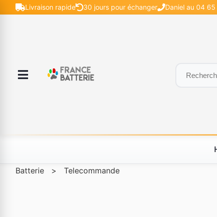
Livraison rapide
30 jours pour échanger
Daniel au 04 65
Batterie
>
Telecommande