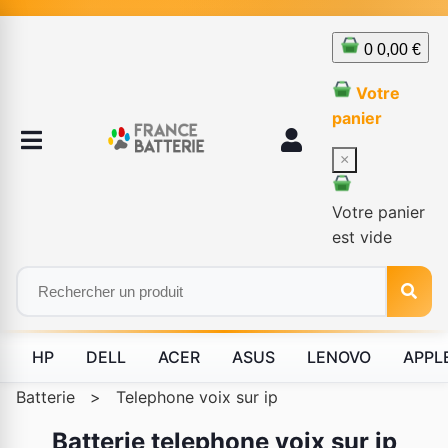
0
0,00 €
Votre
panier
×
Votre panier
est vide
HP
DELL
ACER
ASUS
LENOVO
APPL
Batterie
>
Telephone voix sur ip
Batterie telephone voix sur ip