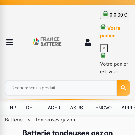
0
0,00 €
Votre
panier
×
Votre panier
est vide
HP
DELL
ACER
ASUS
LENOVO
APPL
Batterie
>
Tondeuses gazon
Batterie tondeuses gazon