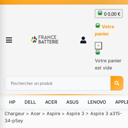
0
0,00 €
Votre
panier
×
Votre panier
est vide
HP
DELL
ACER
ASUS
LENOVO
APPL
Chargeur
>
Acer
>
Aspire
>
Aspire 3
>
Aspire 3 a315-
34-p5ey