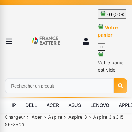
0
0,00 €
Votre
panier
×
Votre panier
est vide
HP
DELL
ACER
ASUS
LENOVO
APPL
Chargeur
>
Acer
>
Aspire
>
Aspire 3
>
Aspire 3 a315-
56-39qa