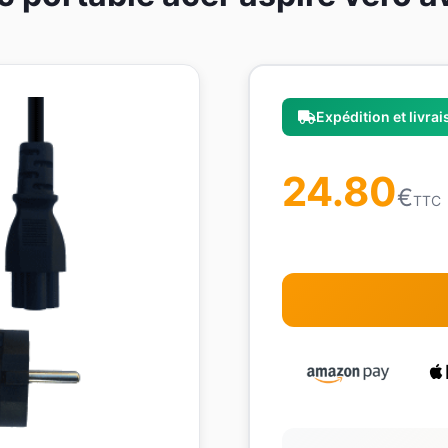
Expédition et livra
24.80
€
TTC