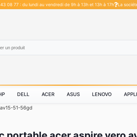
43 08 77 : du lundi au vendredi de 9h à 13h et 13h à 17h
La sociét
HP
DELL
ACER
ASUS
LENOVO
APPL
 av15-51-56gd
 portable acer aspire vero 