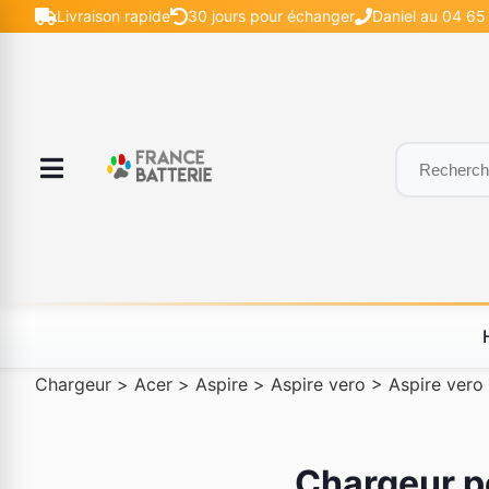
Livraison rapide
30 jours pour échanger
Daniel au 04 65 
Chargeur
>
Acer
>
Aspire
>
Aspire vero
>
Aspire vero
Chargeur pc