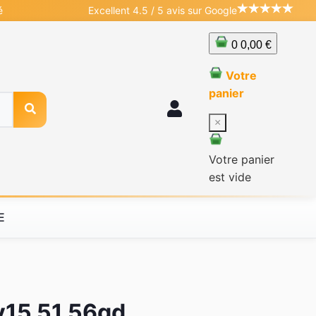
é
Excellent 4.5 / 5 avis sur Google
0
0,00 €
Votre
panier
×
Votre panier
est vide
E
av15 51 56gd