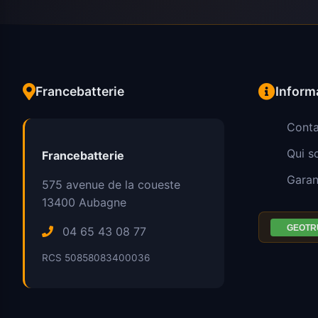
Francebatterie
Inform
Conta
Qui 
Francebatterie
Garan
575 avenue de la coueste
13400
Aubagne
04 65 43 08 77
RCS 50858083400036