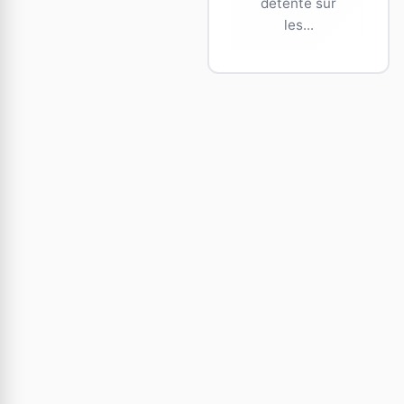
détente sur
les...