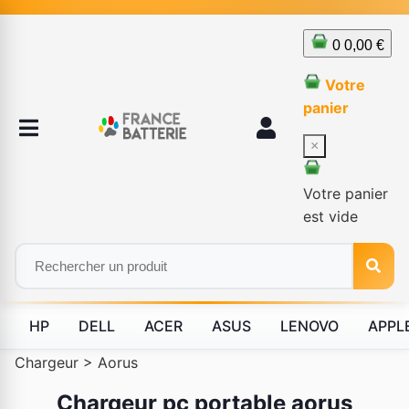
0
0,00 €
Votre
panier
×
Votre panier
est vide
HP
DELL
ACER
ASUS
LENOVO
APPL
Chargeur
>
Aorus
Chargeur pc portable aorus