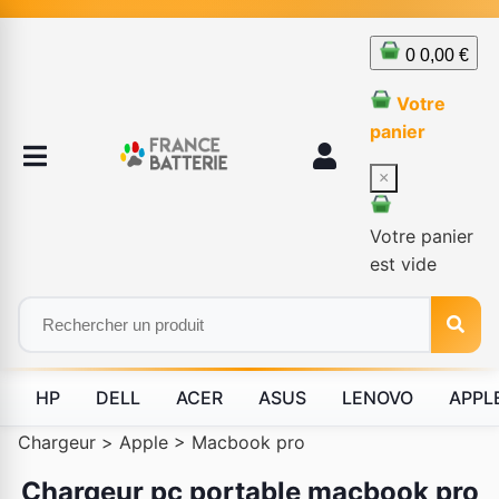
0
0,00 €
Votre
panier
×
Votre panier
est vide
HP
DELL
ACER
ASUS
LENOVO
APPL
Chargeur
>
Apple
>
Macbook pro
Chargeur pc portable macbook pro