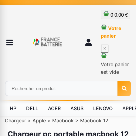
0
0,00 €
Votre
panier
×
Votre panier
est vide
HP
DELL
ACER
ASUS
LENOVO
APPL
Chargeur
>
Apple
>
Macbook
>
Macbook 12
Chargeur pc portable macbook 12