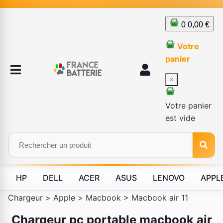
0
0,00 €
Votre
panier
×
Votre panier
est vide
HP
DELL
ACER
ASUS
LENOVO
APPL
Chargeur
>
Apple
>
Macbook
>
Macbook air 11
Chargeur pc portable macbook air